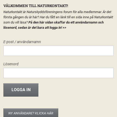
VÄLKOMMEN TILL NATURKONTAKT!
Naturkontakt är Naturskyddsföreningens forum för alla medlemmar. Är det
första gången du är här? Har du fått en länk till en sida inne på Naturkontakt
som du vill läsa?
På den här sidan skaffar du ett användarnamn och
lösenord, sedan är det bara att logga in!
>>
MENY
E-post / användarnamn
HEM
FÖRENINGEN
ÄLVSBY NATURSKYDDSFÖRENING
START
LÄGG TILL EN TEXT HÄR PÅ SIDAN
FORUM
Lösenord
FÖRENINGEN
Älvsby Naturskyddsförening
Hej världen!
18 november, 2012
riksforeningen
INFO & MATERIAL
Välkommen hit! I den nya versionen av Naturkontakt som släpptes 20
november 2012 har varje del av Naturskyddsföreningen fått en egen
startsida. Det går att publicera texter, material eller bara ha sidan som
startsida för de grupper som berör kretsen/länsförbundet/nätverket. Det är
NY ANVÄNDARE? KLICKA HÄR
enkelt att använda och fungerar som en vanlig wordpress-blogg. Om du är