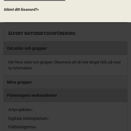
aktiv […]
Glömt ditt lösenord?»
PRENUMERERA
ÄLVSBY NATURSKYDDSFÖRENING
Om sidor och grupper
Här finns sidor och grupper. Observera att de inte längre fylls på med
ny information.
Mina grupper
Föreningens verksamheter
Artprojekten
Digitala mötesplatser
Fältbiologerna